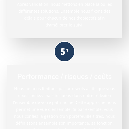
Après validation, nous mettons en place la ou les
différentes solutions. Ensemble nous fixons des
délais pour chacun de nos d'objectifs afin
d'améliorer le suivi.
Performance / risques / coûts
Nous ne nous limitons pas aux seuls actifs que vous
nous confiez, mais incluons dans notre réflexion
l'ensemble de votre patrimoine. Cette approche nous
permet une vue d'ensemble. Si par exemple, vous
nous confiez la gestion d'un portefeuille-titres, nous
définissons ensemble son importance, sa fonction.