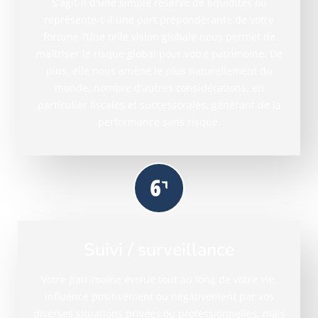
S'agit-il d'une simple réserve de liquidités ou
représente-t-il une part prépondérante de votre
fortune ?Une telle vision globale nous permet de
maîtriser le risque global pour votre patrimoine. De
plus, elle nous amène le plus naturellement du
monde, nombre d'autres considérations, en
particulier fiscales et successorales, générant de la
performance sans risque.
Suivi / surveillance
Votre patrimoine évolue tout au long de votre vie,
influencé positivement ou négativement par vos
diverses situations privées ou professionnelles, mais