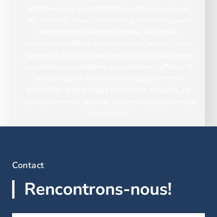
également par les modifications des lois ainsi que
des marchés. Nous (LGH et nos partenaires) avons
l'expertise et la vue d'ensemble. Dès qu'une
opportunité s'offre à vous, nous vous avisons ! Il est
regrettable d'agir uniquement lors de vos rencontres
auprès de vos conseillers. Le suivi de vos affaires et
la surveillance de vos avoirs vous permettent
d'anticiper et de prendre les bonnes décisions, ce
qui vous amènera, à terme, de créer durablement de
la richesse.
Contact
Rencontrons-nous!