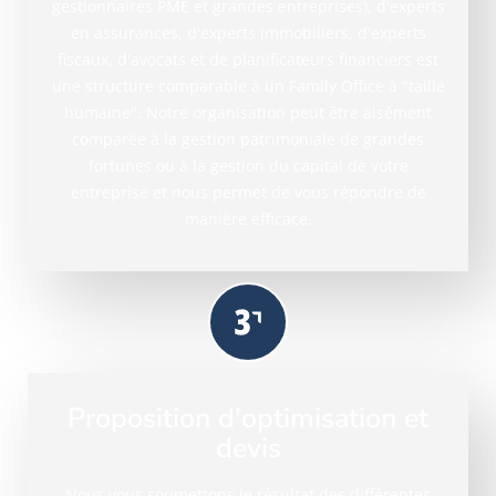
gestionnaires PME et grandes entreprises), d'experts
en assurances, d'experts immobiliers, d'experts
fiscaux, d'avocats et de planificateurs financiers est
une structure comparable à un Family Office à "taille
humaine". Notre organisation peut être aisément
comparée à la gestion patrimoniale de grandes
fortunes ou à la gestion du capital de votre
entreprise et nous permet de vous répondre de
manière efficace.
Proposition d'optimisation et
devis
Nous vous soumettons le résultat des différentes